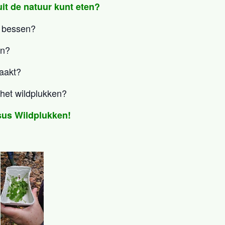
 uit de natuur kunt eten?
n bessen?
en?
maakt?
 het wildplukken?
sus Wildplukken!