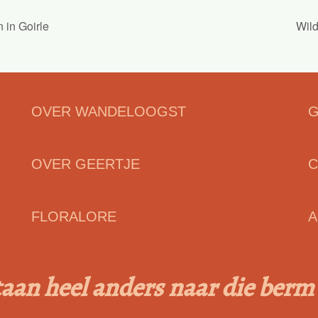
 in Goirle
Wil
OVER WANDELOOGST
G
OVER GEERTJE
C
FLORALORE
A
rtaan heel anders naar die ber