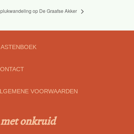
dplukwandeling op De Graafse Akker
ASTENBOEK
ONTACT
LGEMENE VOORWAARDEN
m met onkruid