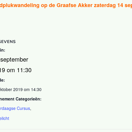
ldplukwandeling op de Graafse Akker zaterdag 14 se
GEVENS
in:
 september
19 om 11:30
de:
oktober 2019 om 14:30
nement Categorieën:
rdaagse Cursus
,
elicht