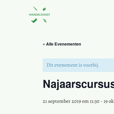
Ga
naar
de
inhoud
« Alle Evenementen
Dit evenement is voorbij.
Najaarscursu
21 september 2019 om 11:30
-
19 o