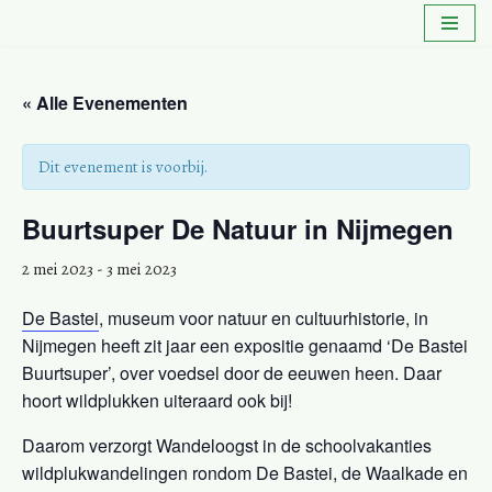
Ga
naar
« Alle Evenementen
de
inhoud
Dit evenement is voorbij.
Buurtsuper De Natuur in Nijmegen
2 mei 2023
-
3 mei 2023
De Bastei
, museum voor natuur en cultuurhistorie, in
Nijmegen heeft zit jaar een expositie genaamd ‘De Bastei
Buurtsuper’, over voedsel door de eeuwen heen. Daar
hoort wildplukken uiteraard ook bij!
Daarom verzorgt Wandeloogst in de schoolvakanties
wildplukwandelingen rondom De Bastei, de Waalkade en